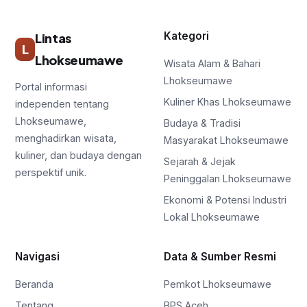
Kategori
Lintas
L
Lhokseumawe
Wisata Alam & Bahari
Lhokseumawe
Portal informasi
Kuliner Khas Lhokseumawe
independen tentang
Lhokseumawe,
Budaya & Tradisi
menghadirkan wisata,
Masyarakat Lhokseumawe
kuliner, dan budaya dengan
Sejarah & Jejak
perspektif unik.
Peninggalan Lhokseumawe
Ekonomi & Potensi Industri
Lokal Lhokseumawe
Navigasi
Data & Sumber Resmi
Beranda
Pemkot Lhokseumawe
Tentang
BPS Aceh