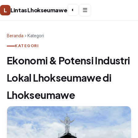
L
Lintas Lhokseumawe
◐
☰
Beranda
› Kategori
KATEGORI
Ekonomi & Potensi Industri
Lokal Lhokseumawe di
Lhokseumawe